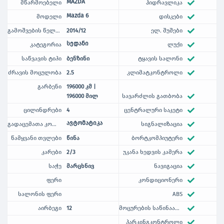
MAZDA
მწარმოებელი
ჰიდრავლიკა
Mazda 6
მოდელი
დისკები
გამოშვების წელი / თვე
2014/12
ელ. შუშები
სედანი
კატეგორია
ლუქი
საწვავის ტიპი
ბენზინი
ტყავის სალონი
ძრავის მოცულობა
2.5
კლიმატკონტროლი
გარბენი
196000 კმ |
196000 მილ
სავარძლის გათბობა
ცილინდრები
4
ცენტრალური საკეტი
ავტომატიკა
გადაცემათა კოლოფი
სიგნალიზაცია
წამყვანი თვლები
წინა
ბორტკომპიუტერი
კარები
2/3
უკანა ხედვის კამერა
საჭე
მარცხნივ
ნავიგაცია
ფერი
კონდიციონერი
სალონის ფერი
ABS
აირბეგი
12
მოცურების საწინააღმდეგო
პარკინგკონტროლი